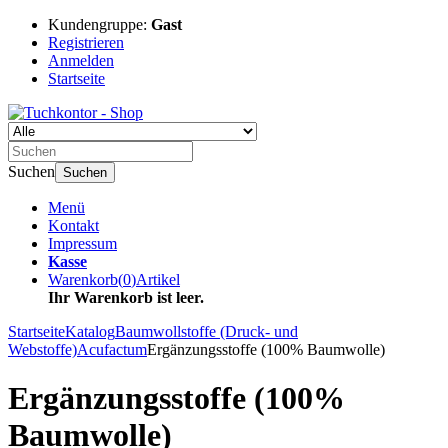
Kundengruppe:
Gast
Registrieren
Anmelden
Startseite
Suchen
Suchen
Menü
Kontakt
Impressum
Kasse
Warenkorb
(
0
)
Artikel
Ihr Warenkorb ist leer.
Startseite
Katalog
Baumwollstoffe (Druck- und
Webstoffe)
Acufactum
Ergänzungsstoffe (100% Baumwolle)
Ergänzungsstoffe (100%
Baumwolle)