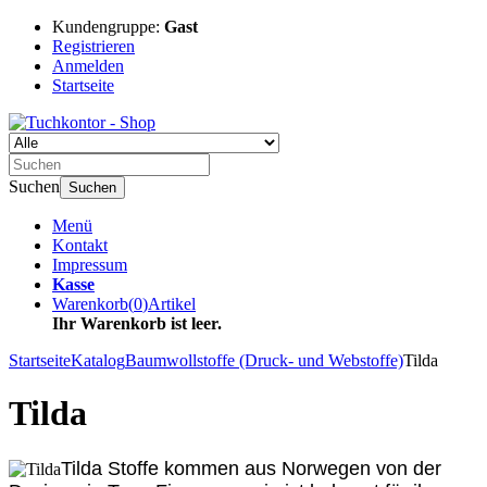
Kundengruppe:
Gast
Registrieren
Anmelden
Startseite
Suchen
Suchen
Menü
Kontakt
Impressum
Kasse
Warenkorb
(
0
)
Artikel
Ihr Warenkorb ist leer.
Startseite
Katalog
Baumwollstoffe (Druck- und Webstoffe)
Tilda
Tilda
Tilda Stoffe kommen aus Norwegen von der