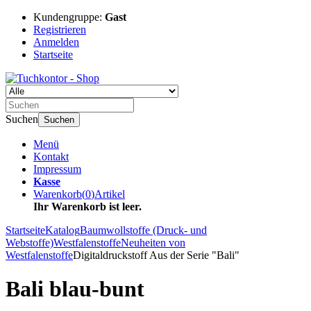
Kundengruppe:
Gast
Registrieren
Anmelden
Startseite
Suchen
Suchen
Menü
Kontakt
Impressum
Kasse
Warenkorb
(
0
)
Artikel
Ihr Warenkorb ist leer.
Startseite
Katalog
Baumwollstoffe (Druck- und
Webstoffe)
Westfalenstoffe
Neuheiten von
Westfalenstoffe
Digitaldruckstoff Aus der Serie "Bali"
Bali blau-bunt