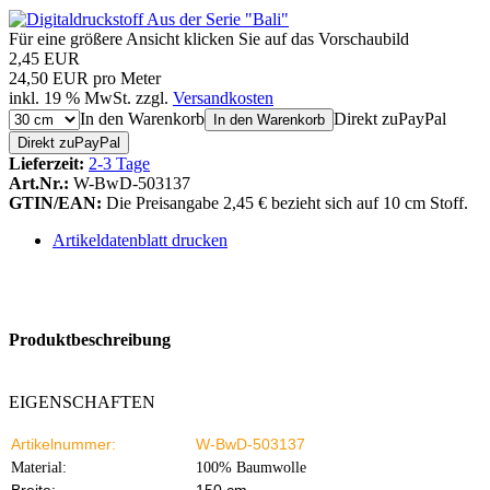
Für eine größere Ansicht klicken Sie auf das Vorschaubild
2,45 EUR
24,50 EUR pro Meter
inkl. 19 % MwSt. zzgl.
Versandkosten
In den Warenkorb
Direkt zu
Pay
Pal
In den Warenkorb
Direkt zu
Pay
Pal
Lieferzeit:
2-3 Tage
Art.Nr.:
W-BwD-503137
GTIN/EAN:
Die Preisangabe 2,45 € bezieht sich auf 10 cm Stoff.
Artikeldatenblatt drucken
Produktbeschreibung
EIGENSCHAFTEN
Artikelnummer:
W-BwD-503137
Material:
100% Baumwolle