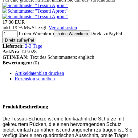
17,00 EUR
inkl. 19 % MwSt. zzgl.
Versandkosten
In den Warenkorb
Direkt zu
Pay
Pal
In den Warenkorb
Direkt zu
Pay
Pal
Lieferzeit:
2-3 Tage
Art.Nr.:
T-P-028
GTIN/EAN:
Text des Schnittmusters: englisch
Bewertungen:
(0)
Artikeldatenblatt drucken
Rezension schreiben
Produktbeschreibung
Die Tessuti-Schürze ist eine tunikaähnliche Schürze mit
gekreuztem Rücken, die einen hervorragenden Schutz
bietet, einfach zu nähen ist und angenehm zu tragen ist. Sie
verfügt über einen quadratischen Ausschnitt, breite Träger