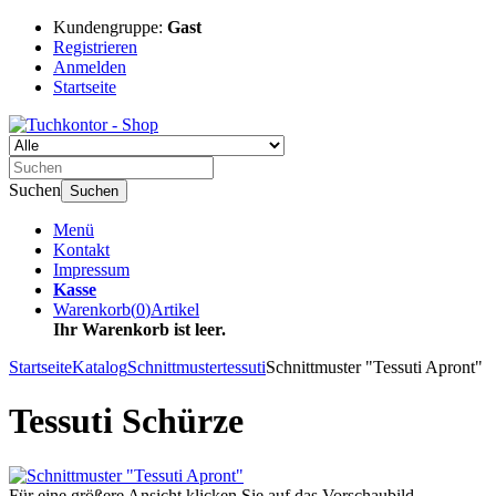
Kundengruppe:
Gast
Registrieren
Anmelden
Startseite
Suchen
Suchen
Menü
Kontakt
Impressum
Kasse
Warenkorb
(
0
)
Artikel
Ihr Warenkorb ist leer.
Startseite
Katalog
Schnittmuster
tessuti
Schnittmuster "Tessuti Apront"
Tessuti Schürze
Für eine größere Ansicht klicken Sie auf das Vorschaubild